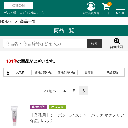
0
ゲスト様
ログインはこちら
新規会員登録
カート
MENU
HOME
商品一覧
商品一覧
詳細検索
101
件
の商品がございます。
人気順
価格が安い順
価格が高い順
新着順
商品名順
<<前へ
4
5
6
【業務用】シーボン モイスチャーパック マグノリア
保湿用パック