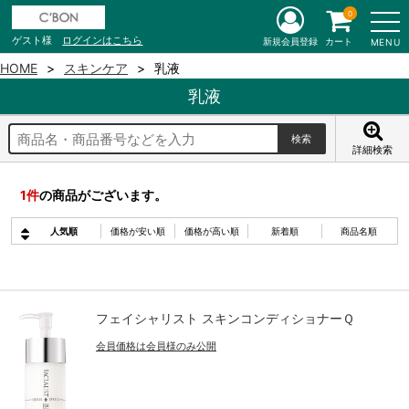
0
ゲスト様
ログインはこちら
新規会員登録
カート
MENU
HOME
スキンケア
乳液
乳液
詳細検索
1
件
の商品がございます。
人気順
価格が安い順
価格が高い順
新着順
商品名順
フェイシャリスト スキンコンディショナーＱ
会員価格は会員様のみ公開