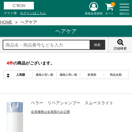
0
ゲスト様
ログインはこちら
新規会員登録
カート
MENU
HOME
ヘアケア
ヘアケア
詳細検索
4
件
の商品がございます。
人気順
価格が安い順
価格が高い順
新着順
商品名順
ベラー リペアシャンプー スムースライト
会員価格は会員様のみ公開