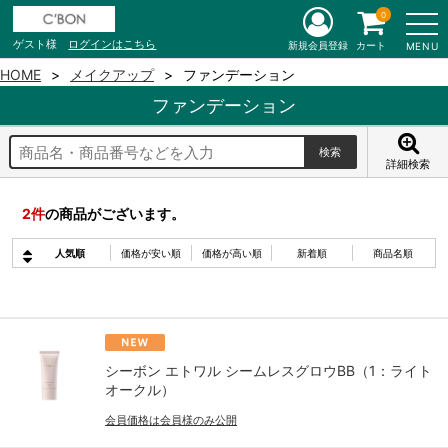
0
ゲスト様
ログインはこちら
新規会員登録
カート
MENU
HOME
メイクアップ
ファンデーション
ファンデーション
詳細検索
2
件
の商品がございます。
人気順
価格が安い順
価格が高い順
新着順
商品名順
シーボン エトワル シームレスグロウBB（1：ライト
オークル）
会員価格は会員様のみ公開