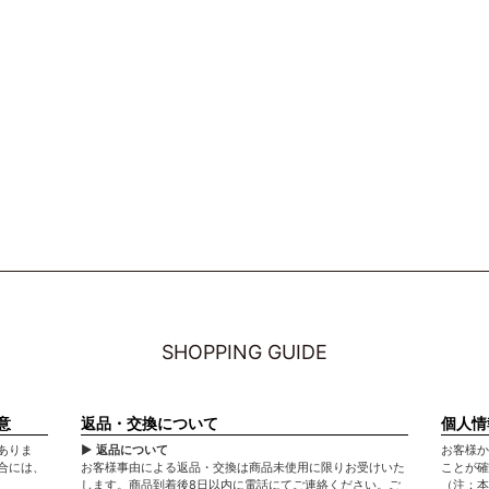
SHOPPING GUIDE
意
返品・交換について
個人情
ありま
▶ 返品について
お客様か
合には、
お客様事由による返品・交換は商品未使用に限りお受けいた
ことが確
します。商品到着後8日以内に電話にてご連絡ください。ご
（注：本