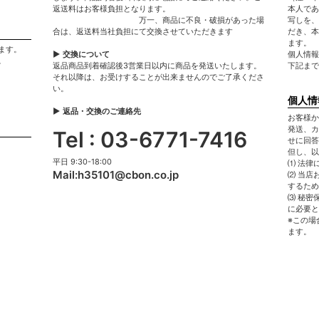
返送料はお客様負担となります。
本人であ
万一、商品に不良・破損があった場
写しを、
合は、返送料当社負担にて交換させていただきます
だき、本
ます。
ます。
▶ 交換について
個人情報
。
返品商品到着確認後3営業日以内に商品を発送いたします。
下記まで
それ以降は、お受けすることが出来ませんのでご了承くださ
い。
個人情
▶ 返品・交換のご連絡先
お客様か
発送、カ
Tel : 03-6771-7416
せに回答
但し、以
平日 9:30-18:00
⑴ 法律
Mail:h35101@cbon.co.jp
⑵ 当店
するため
⑶ 秘密
に必要と
※この場
ます。