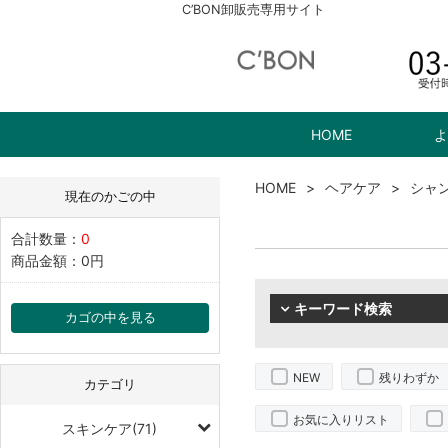
C’BON卸販売専用サイト
HOME
よ
HOME
ヘアケア
シャ
現在のかごの中
合計数量：
0
商品金額：
0円
キーワード検索
カゴの中を見る
NEW
残りわずか
カテゴリ
お気に入りリスト
スキンケア(71)