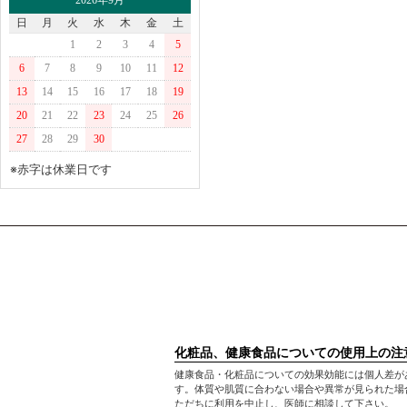
2026年9月
日
月
火
水
木
金
土
1
2
3
4
5
6
7
8
9
10
11
12
13
14
15
16
17
18
19
20
21
22
23
24
25
26
27
28
29
30
※赤字は休業日です
化粧品、健康食品についての使用上の注
健康食品・化粧品についての効果効能には個人差が
す。体質や肌質に合わない場合や異常が見られた場
ただちに利用を中止し、医師に相談して下さい。