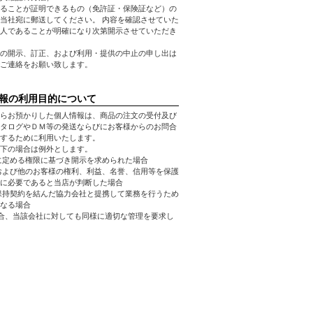
ることが証明できるもの（免許証・保険証など）の
当社宛に郵送してください。 内容を確認させていた
人であることが明確になり次第開示させていただき
の開示、訂正、および利用・提供の中止の申し出は
ご連絡をお願い致します。
報の利用目的について
らお預かりした個人情報は、商品の注文の受付及び
タログやＤＭ等の発送ならびにお客様からのお問合
するために利用いたします。
下の場合は例外とします。
に定める権限に基づき開示を求められた場合
および他のお客様の権利、利益、名誉、信用等を保護
に必要であると当店が判断した場合
保持契約を結んだ協力会社と提携して業務を行うため
なる場合
合、当該会社に対しても同様に適切な管理を要求し