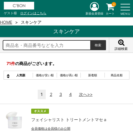
0
ゲスト様
ログインはこちら
新規会員登録
カート
MENU
HOME
スキンケア
スキンケア
詳細検索
71
件
の商品がございます。
人気順
価格が安い順
価格が高い順
新着順
商品名順
1
2
3
4
次へ>>
フェイシャリスト トリートメントマセａ
会員価格は会員様のみ公開