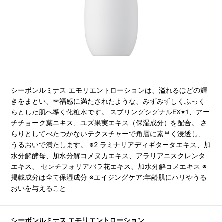
シーボンルミナス エモリエントローションは、溢れるほどの輝
きをまとい、幸福感に満たされたような、みずみずしくふっく
らとした肌へ導く化粧水です。 スプリングシグナルEX※1、アー
チチョーク葉エキス、ユズ果実エキス（保湿成分）を配合。 さ
らりとしてべたつかないテクスチャーで角層に素早く浸透し、
うるおいで満たします。 ※2 ラミナリアディギタータエキス、加
水分解酵母、加水分解コメヌカエキス、アラリアエスクレンタ
エキス、 センチフォリアバラ花エキス、加水分解コメエキス ※
掲載成分は全て保湿成分 ※エイジングケア:年齢肌にハリやうる
おいを与えること
シーボンルミナス エモリエントローション