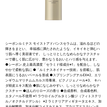
シーボンルミナス モイストアドバンスセラムは、溢れるほどの
輝きをまとい、 幸福感に満たされたような、イキイキと弾むハ
リ肌へ導く美容液です。 しっとりとしたなめらかなテクスチャ
ーで優しく肌に広がり、豊かなうるおいとハリ感を与えます。
●シーボン.史上最高濃度「セラミド様成分※1」を配合し、しな
やかで柔軟な肌に ●「ルミナスネイチャー技術」を搭載し、肌
表面にうるおいベールを形成 ●スプリングシグナルEX※2、エリ
ンギウムマリチムムカルス培養液、ピクノジェノール※3、 キハ
ダ樹皮エキス配合 ●肌になじみやすい、しっとりなめらかなテ
クスチャー ●ほんのりローズの香り ●合成香料、合成着色料、
エタノール不使用 ※1 ラウロイルグルタミン酸ジ（フィトステリ
ル／オクチルドデシル） ※2 ラミナリアディギタータエキス、加
水分解酵母、加水分解コメヌカエキス、アラリアエスクレンタ