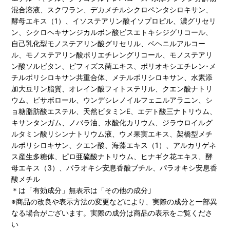
混合溶液、スクワラン、デカメチルシクロペンタシロキサン、
酵母エキス（1）、イソステアリン酸イソプロピル、濃グリセリ
ン、シクロヘキサンジカルボン酸ビスエトキシジグリコール、
自己乳化型モノステアリン酸グリセリル、ベヘニルアルコー
ル、モノステアリン酸ポリエチレングリコール、モノステアリ
ン酸ソルビタン、ビフィズス菌エキス、ポリオキシエチレン･メ
チルポリシロキサン共重合体、メチルポリシロキサン、水素添
加大豆リン脂質、オレイン酸フィトステリル、クエン酸ナトリ
ウム、ビサボロール、ウンデシレノイルフェニルアラニン、シ
ョ糖脂肪酸エステル、天然ビタミンE、エデト酸三ナトリウム、
キサンタンガム、ノバラ油、水酸化カリウム、ジラウロイルグ
ルタミン酸リシンナトリウム液、ウメ果実エキス、架橋型メチ
ルポリシロキサン、クエン酸、海藻エキス（1）、アルカリゲネ
ス産生多糖体、ピロ亜硫酸ナトリウム、ヒナギク花エキス、酵
母エキス（3）、パラオキシ安息香酸ブチル、パラオキシ安息香
酸メチル
＊は「有効成分」無表示は「その他の成分｣
※商品の改良や表示方法の変更などにより、実際の成分と一部異
なる場合がございます。実際の成分は商品の表示をご覧くださ
い