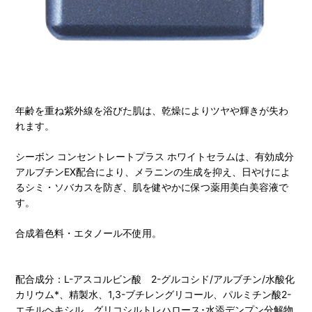
年齢を重ね紫外線を浴びた肌は、乾燥によりツヤや輝きが失わ
れます。
シーボン コンセントレートプラス ホワイトセラムは、有効成分
アルブチンEX配合により、メラニンの生成を抑え、日やけによ
るシミ・ソバカスを防ぎ、肌を健やかに保つ薬用美白美容液で
す。
合成着色料・エタノール不使用。
配合成分：L-アスコルビン酸 2-グルコシド/アルブチン/水酸化
カリウム*、精製水、1,3-ブチレングリコール、パルミチン酸2-
エチルヘキシル、グリコシルトレハロース･水添デンプン分解物