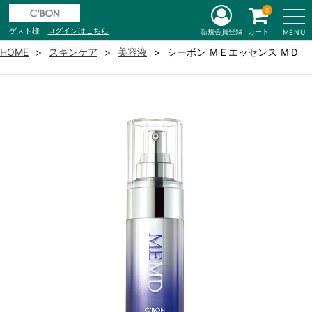
0
ゲスト様
ログインはこちら
新規会員登録
カート
MENU
HOME
スキンケア
美容液
シーボン ＭＥエッセンス ＭＤ