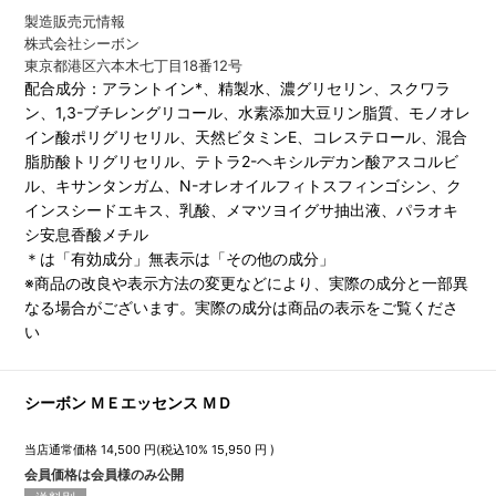
製造販売元情報
株式会社シーボン
東京都港区六本木七丁目18番12号
配合成分：アラントイン*、精製水、濃グリセリン、スクワラ
ン、1,3-ブチレングリコール、水素添加大豆リン脂質、モノオレ
イン酸ポリグリセリル、天然ビタミンE、コレステロール、混合
脂肪酸トリグリセリル、テトラ2-ヘキシルデカン酸アスコルビ
ル、キサンタンガム、N-オレオイルフィトスフィンゴシン、ク
インスシードエキス、乳酸、メマツヨイグサ抽出液、パラオキ
シ安息香酸メチル
＊は「有効成分」無表示は「その他の成分」
※商品の改良や表示方法の変更などにより、実際の成分と一部異
なる場合がございます。実際の成分は商品の表示をご覧くださ
い
シーボン ＭＥエッセンス ＭＤ
当店通常価格
14,500
円(税込10%
15,950
円 )
会員価格は会員様のみ公開