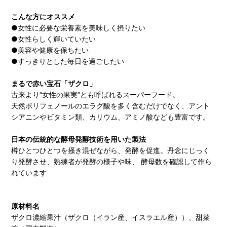
こんな方にオススメ
●女性に必要な栄養素を美味しく摂りたい
●女性らしく輝いていたい
●美容や健康を保ちたい
●すっきりとした毎日を過ごしたい
まるで赤い宝石「ザクロ」
古来より“女性の果実”とも呼ばれるスーパーフード。
天然ポリフェノールのエラグ酸を多く含むだけでなく、アント
シアニンやビタミン類、カリウム、アミノ酸なども豊富です。
日本の伝統的な酵母発酵技術を用いた製法
樽ひとつひとつを掻き混ぜながら、発酵を促進。丹念にじっく
り発酵させ、熟練者が発酵の様子や味、 酵母数を確認して作ら
れています
原材料名
ザクロ濃縮果汁（ザクロ（イラン産、イスラエル産））、甜菜