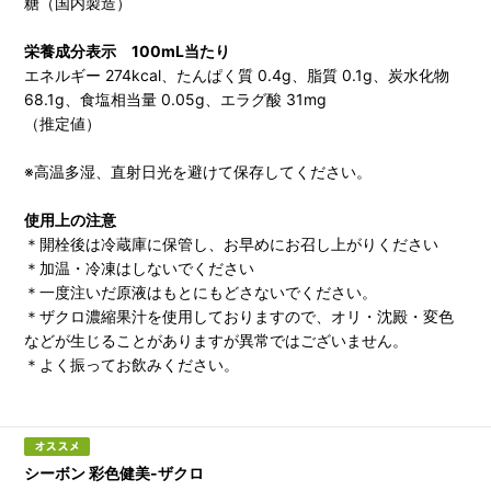
糖（国内製造）
栄養成分表示 100mL当たり
エネルギー 274kcal、たんぱく質 0.4g、脂質 0.1g、炭水化物
68.1g、食塩相当量 0.05g、エラグ酸 31mg
（推定値）
※高温多湿、直射日光を避けて保存してください。
使用上の注意
＊開栓後は冷蔵庫に保管し、お早めにお召し上がりください
＊加温・冷凍はしないでください
＊一度注いだ原液はもとにもどさないでください。
＊ザクロ濃縮果汁を使用しておりますので、オリ・沈殿・変色
などが生じることがありますが異常ではございません。
＊よく振ってお飲みください。
シーボン 彩色健美-ザクロ