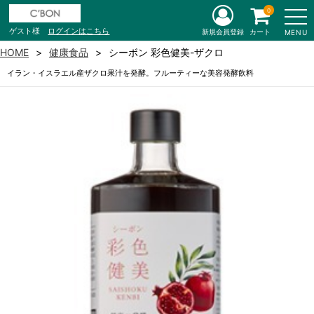
0
ゲスト様
ログインはこちら
新規会員登録
カート
MENU
HOME
健康食品
シーボン 彩色健美-ザクロ
イラン・イスラエル産ザクロ果汁を発酵。フルーティーな美容発酵飲料