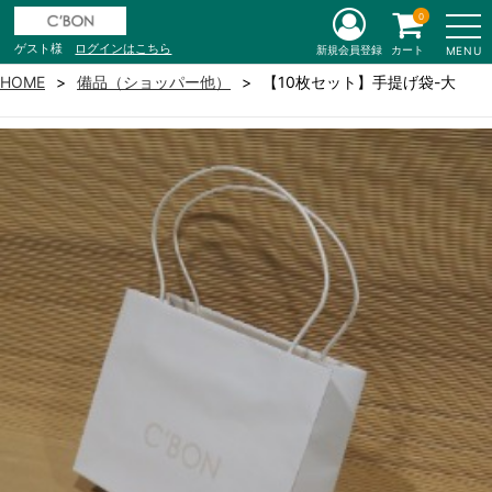
0
ゲスト様
ログインはこちら
新規会員登録
カート
MENU
HOME
備品（ショッパー他）
【10枚セット】手提げ袋-大