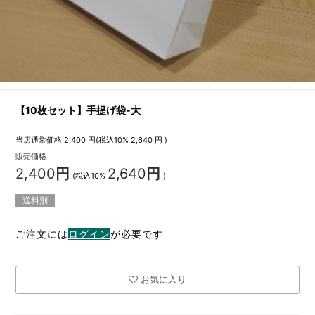
【10枚セット】手提げ袋-大
当店通常価格
2,400
円(税込10%
2,640
円 )
販売価格
2,400
円
2,640
円
(税込10%
)
送料別
ご注文には
ログイン
が必要です
お気に入り