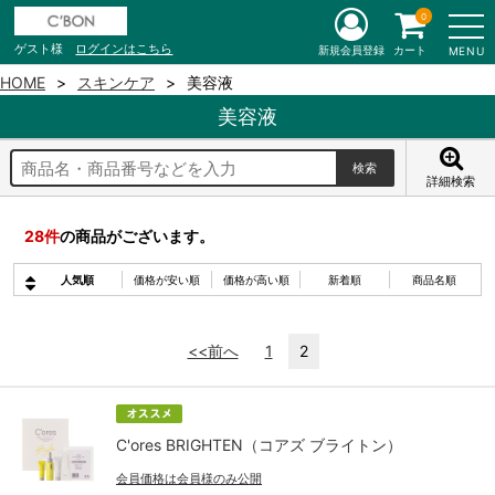
0
ゲスト様
ログインはこちら
新規会員登録
カート
MENU
HOME
スキンケア
美容液
美容液
詳細検索
28
件
の商品がございます。
人気順
価格が安い順
価格が高い順
新着順
商品名順
<<前へ
1
2
C'ores BRIGHTEN（コアズ ブライトン）
会員価格は会員様のみ公開