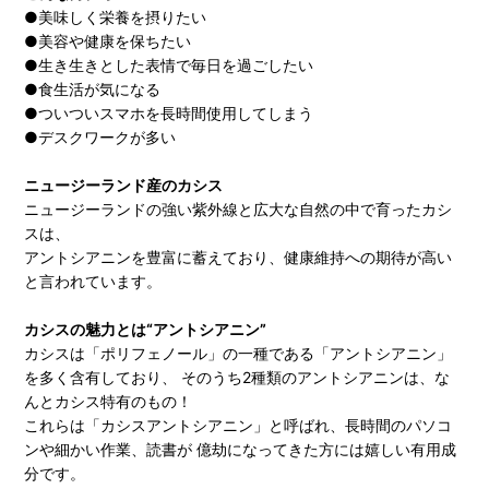
●美味しく栄養を摂りたい
●美容や健康を保ちたい
●生き生きとした表情で毎日を過ごしたい
●食生活が気になる
●ついついスマホを長時間使用してしまう
●デスクワークが多い
ニュージーランド産のカシス
ニュージーランドの強い紫外線と広大な自然の中で育ったカシ
スは、
アントシアニンを豊富に蓄えており、健康維持への期待が高い
と言われています。
カシスの魅力とは“アントシアニン”
カシスは「ポリフェノール」の一種である「アントシアニン」
を多く含有しており、 そのうち2種類のアントシアニンは、な
んとカシス特有のもの！
これらは「カシスアントシアニン」と呼ばれ、長時間のパソコ
ンや細かい作業、読書が 億劫になってきた方には嬉しい有用成
分です。