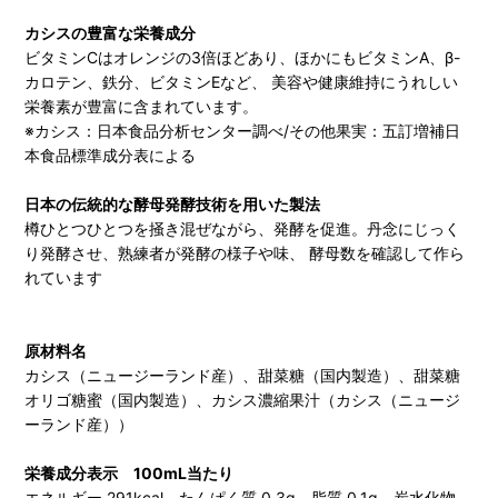
カシスの豊富な栄養成分
ビタミンCはオレンジの3倍ほどあり、ほかにもビタミンA、β-
カロテン、鉄分、ビタミンEなど、 美容や健康維持にうれしい
栄養素が豊富に含まれています。
※カシス：日本食品分析センター調べ/その他果実：五訂増補日
本食品標準成分表による
日本の伝統的な酵母発酵技術を用いた製法
樽ひとつひとつを掻き混ぜながら、発酵を促進。丹念にじっく
り発酵させ、熟練者が発酵の様子や味、 酵母数を確認して作ら
れています
原材料名
カシス（ニュージーランド産）、甜菜糖（国内製造）、甜菜糖
オリゴ糖蜜（国内製造）、カシス濃縮果汁（カシス（ニュージ
ーランド産））
栄養成分表示 100mL当たり
エネルギー 291kcal、たんぱく質 0.3g、脂質 0.1g、炭水化物