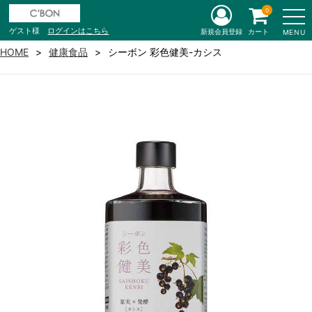
0
ゲスト様
ログインはこちら
新規会員登録
カート
MENU
HOME
健康食品
シーボン 彩色健美-カシス